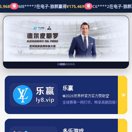
公司新闻
首页
公司新闻