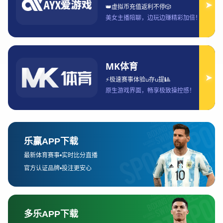
1、技术创新推动数字娱乐发展
随着数字技术的不断发展，技术创新已经成为数字文娱
行业的重要驱动力。玖鼎娱乐通过对前沿技术的持续投
入，打造了一系列领先的数字娱乐产品，极大提升了用
户体验。首先，玖鼎娱乐在人工智能（AI）与大数据的
应用方面取得了显著突破。通过智能推荐算法和用户数
据分析，玖鼎娱乐能够精准识别用户需求，提升内容的
精准投放与个性化服务。这一技术创新不仅提升了平台
的用户粘性，还有效增加了内容的多样性与互动性。
其次，玖鼎娱乐在虚拟现实（VR）与增强现实（AR）技
术的应用上，也做出了不小的贡献。通过VR/AR技术，
玖鼎娱乐打破了传统娱乐体验的局限，创造出了沉浸式
的互动娱乐体验。例如，虚拟演唱会和VR游戏等创新形