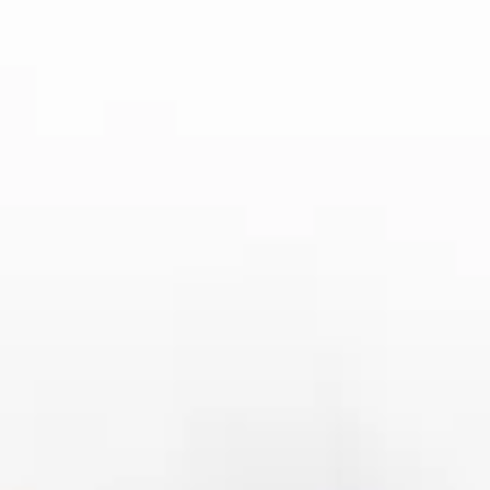
容创作与互动。这种多元化的内容布局，不仅丰富了平
台的娱乐产品线，还提高了用户的活跃度和粘性。
3、平台拓展与全球化战略
在数字文娱行业，平台的拓展与国际化战略是推动企业
持续发展的关键因素。玖鼎娱乐深刻认识到全球化竞争
的日益激烈，因此在国内市场取得一定成绩的基础上，
积极推进国际化战略，向海外市场扩展。首先，玖鼎娱
乐通过收购与合作的方式，逐步构建了全球化的内容生
产与发行网络。例如，玖鼎娱乐与多个国际知名内容平
台建立了战略合作关系，通过合作互通的方式，向海外
市场输出优质的中国数字文娱内容。
一竞技平台
其次，玖鼎娱乐通过本土化战略，成功打入多个海外市