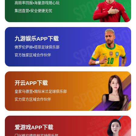
式，不仅吸引了大量年轻用户，还促进了传统娱乐形式
的转型升级。VR/AR技术的应用，不仅仅提升了观众的
娱乐体验，更为整个数字文娱产业注入了新的活力。
最后，玖鼎娱乐还在区块链技术的运用上有所尝试。区
块链的去中心化特性为数字文娱内容的版权保护与交易
提供了更为安全和透明的解决方案。玖鼎娱乐通过区块
链技术，建立了更加公正和透明的内容创作与分配机
制，不仅保护了内容创作者的版权利益，也为用户提供
了更为可靠的消费保障。这些技术创新的不断推进，为
玖鼎娱乐在激烈的市场竞争中提供了强大的竞争优势。
2、内容创意推动多元化探索
在数字文娱产业，内容是决定平台竞争力的关键因素之
一。玖鼎娱乐深知这一点，因此在内容创意方面不遗余
力，持续推出多元化的娱乐产品，以满足不同用户群体