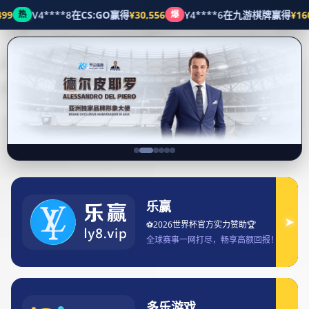
公司新闻
首页
公司新闻