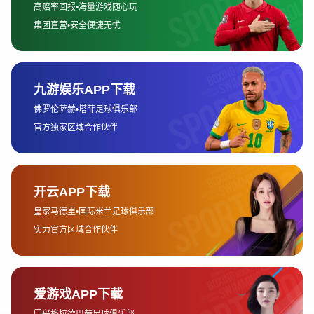
观众能够清晰了解每支参赛队伍的优势与劣势。
赛前预测部分，dou体育不仅提供参赛队伍的实力分
析，还结合近期训练情况、选手状态和战术演变趋势，
形成专业的预测报告。这使观众能够在比赛开始前，对
比赛结果有科学参考。
赛中走势分析则通过实时数据监控和多角度解读，让观
众能够及时掌握比赛节奏和关键节点。例如，重要得
分、战术调整、犯规情况等，都被逐一分析，使比赛过
程更加透明。
赛后总结环节，dou体育不仅回顾关键瞬间，还通过技
术统计和战术复盘，将整场比赛的亮点和遗憾点呈现出
来。观众不仅看到比赛结果，也理解背后的战略逻辑。