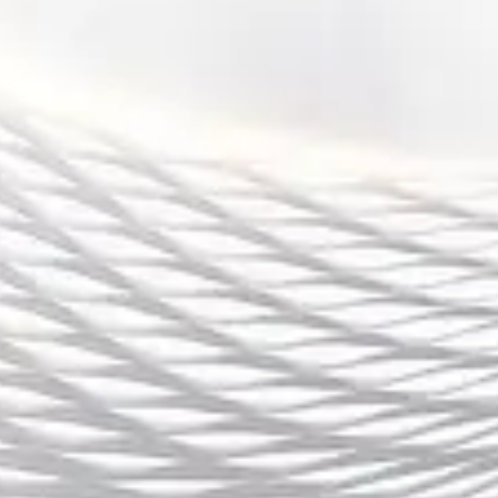
分析团队，对每场比赛的战术布置进行详细解读。从开
局策略到中场调整，再到终场冲刺，每一步都有数据支
撑。
在比赛开局阶段，dou体育会分析双方的阵型选择和攻
防节奏，指出每支队伍的战略意图和潜在风险。这种解
析帮助观众提前理解比赛发展的可能性。
中场调整部分，dou体育通过实时数据对比和场上镜头
分析，展现教练组的应变能力和战术灵活性。观众可以
看到战术调整对比赛结果的直接影响。
终场阶段的策略解读，则重点关注关键决策和执行力，
包括如何保持领先、如何逆转局势等。通过这一环节，
观众能够理解胜负背后的深层逻辑。
4、精彩瞬间全覆盖