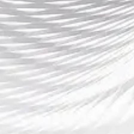
心理因素对运动表现有着不可忽视的影响。KB体育全面
指南强调心理调适在竞技和日常训练中的重要性。通过
心理训练，运动者能够增强专注力、抗压能力和自我激
励，从而在比赛中发挥出最佳水平。
指南提供了多种心理训练方法，包括冥想、可视化训练
和目标设定技巧。这些方法不仅能够帮助运动员管理紧
张情绪，还能提高比赛中的反应速度和决策能力，为竞
技表现提供强有力的支持。
此外，团队合作与社交互动也是心理训练的重要内容。
通过建立良好的团队关系和沟通机制，运动者能够在比
赛和训练中获得更多的支持和激励，提升整体表现。心
理与竞技的结合，使运动不仅是体能的较量，更是心理
智慧的体现。
总结：