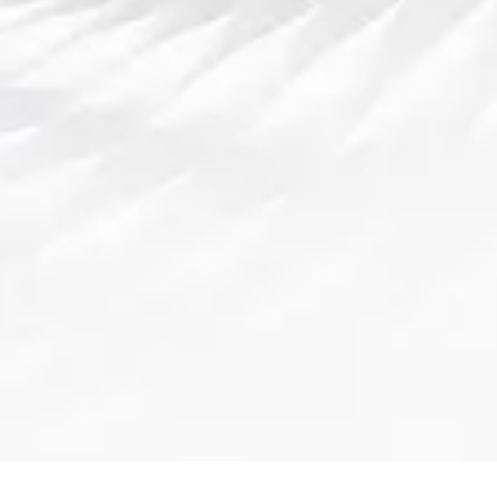
KB体育全新赛事解析与运动健身全面指南以赛事动态和
科学健身为核心，全面覆盖了竞技与健康的各个方面。
从赛事新动态的解析到科学健身训练，再到营养策略和
心理调适，文章为运动爱好者提供了系统化、科学化的
指导，让每一位读者都能在参与赛事或个人健身过程中
获得最佳体验。
整体来看，本文不仅提升了读者对KB体育赛事的理解，
也为日常运动提供了实用参考。通过结合赛事解析与健
身指导，文章实现了知识性与实践性的统一，为体育爱
好者打造了一个专业、全面且生动的参考指南，助力每
个人实现健康、竞技与乐趣的平衡。
---