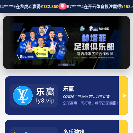
公司新闻
首页
公司新闻