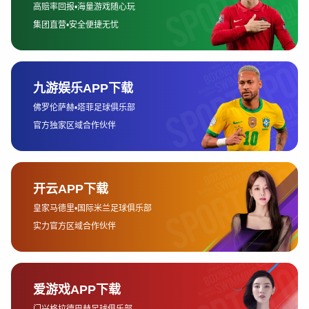
且激烈的比赛节奏，同时也为运动员提供了更多展示实
力的舞台。
在赛事赛程方面，KB体育结合全球体育趋势进行了精心
设计。赛事周期的优化不仅减少了运动员的疲劳积累，
还增强了观众的关注度。通过合理安排预赛、半决赛和
决赛，赛事更加紧凑且有节奏感，为运动员和观众带来
全新的体验。
规则创新是本次赛事的一大亮点。KB体育引入了智能裁
判系统和实时数据分析技术，使比赛判罚更加精准，减
少争议。与此同时，积分与奖励机制也进行了优化，既
能激励运动员发挥最佳水平，又能增加观众的参与感和
互动体验。