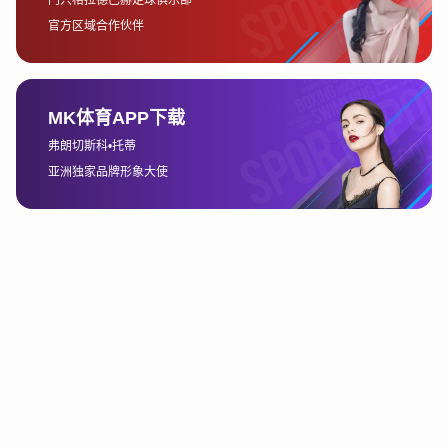
2、科学运动健身指南
在健身方面，KB体育全面指南强调科学训练的重要性。
无论是初学者还是资深运动爱好者，指南都提供了详细
的训练方案，覆盖力量、耐力、柔韧性及心肺功能等多
个维度。通过科学的方法，运动者可以在最短时间内获