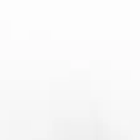
不少球队的常规操作。这种战术弹性，使教练能够根据
进球，更是一场关于竞争、调整与进化的足球盛宴。争
榜的持续变动，共同勾勒出一个充满不确定性的赛季轮
英超的精彩程度仍在持续升级。通过对比赛集锦的系统
也能洞察联赛未来的发展方向。