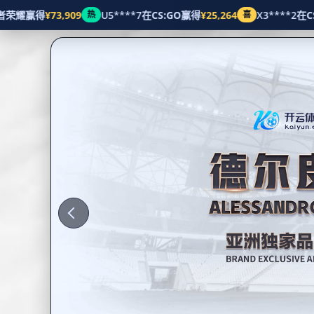
+13594780251
afflicted@msn.com