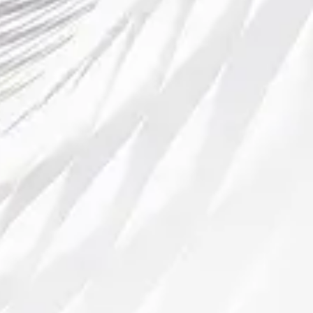
析
各
队
对
阵
时
间
与
赛
事
布
局
精
彩
看
点