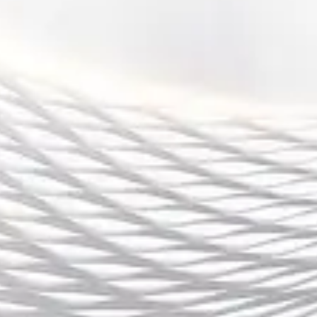
提供了宝贵经验和示范模式。通过技术引领、生态建设
也推动了整个体育产业迈向智能化、数字化和全球化发
持续融合，金博体育将在智能体育领域发挥更大影响
格的3000字左右**，让每段更均匀，同时加入更多具