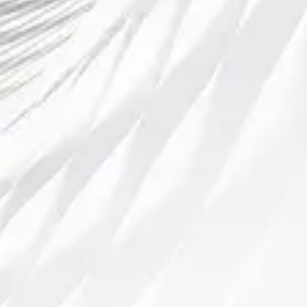
析
各
队
对
阵
时
间
与
赛
事
布
局
精
彩
看
点