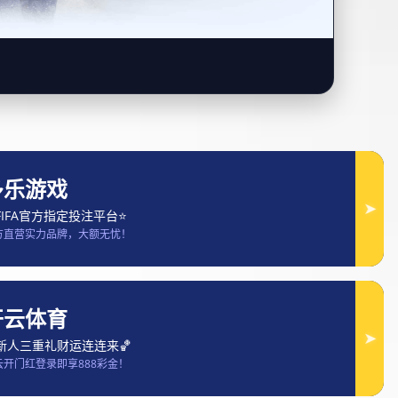
导航
发现一竞技
产品展示