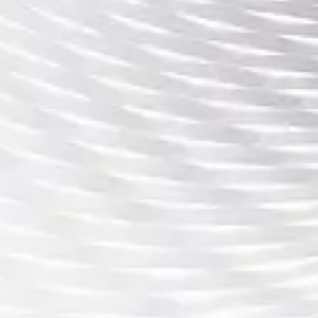
你希望我帮你做这个优化吗？