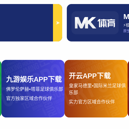
能体育正在成为未来体育发展的核心趋势。金博体育凭
的创新潮流，通过构建智能体育生态系统，将传统体
色的综合服务平台。本文从技术创新、生态构建、产业
引领行业变革，并探讨其在推动智能体育发展和助力未
的深入分析，可以看出金博体育不仅在技术层面具备领
的竞争力，为体育产业注入了新的活力和可能性，同时
育体验。
通过人工智能、大数据分析、物联网等前沿技术，金博
运动数据反馈，实现运动科学化管理。智能设备与平台
化训练方案，提高运动效果。
现实（AR）领域进行探索，打造沉浸式的体育体验。用
域限制，同时享受互动性和娱乐性兼具的运动体验。这
和培训提供了全新工具。