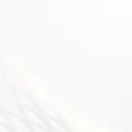
在智能体育浪潮下，金博体育不仅关注当下发展
动人工智能、5G、云计算等新技术与体育深度
为体育产业的长远发展奠定了坚实基础。
同时，金博体育注重全球化视野，通过国际合作
产业的国际化发展。智能体育生态系统不仅满足
球体育产业注入新的活力。
未来，金博体育将继续在创新、生态和产业融合
民健身和智慧体育发展。通过不断探索和实践，
量，为智能体育的未来描绘出全新蓝图。
总结：
综上所述，金博体育通过技术创新、智能生态系
育的发展。其在人工智能、大数据、物联网等技
了个性化和沉浸式的运动体验。智能体育生态系