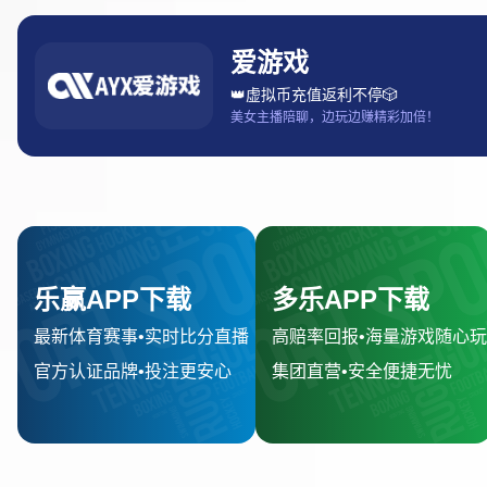
随着科技的迅猛发展和体育产业的不断升级，智
借其先进的技术储备和创新理念，正在引领行业
育、数字技术和用户体验深度融合，形成独具特
融合和未来发展四个方面详细阐述金博体育如何
来社会体育生活中的重要作用。通过对这些方面
先优势，更在战略布局和生态构建上形成了独特
为广大用户提供了更智能、更便捷、更高效的体
1、技术创新驱动体育升级
技术创新是金博体育引领行业潮流的核心动力。
体育能够为用户提供个性化的训练计划和精准的
的高度集成，使用户能够实时监测身体状况，优
此外，金博体育不断在虚拟现实（VR）和增强
户可以通过虚拟场景参与各类运动项目，不受地
种技术创新不仅丰富了体育形式，也为体育教育