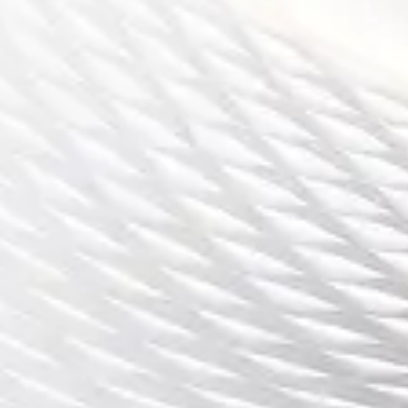
进了产业链的高效运作和创新发展。
金博体育的探索和实践，为体育产业的未来发展
和产业融合，金博体育不仅提升了自身竞争力，
展新阶段。未来，随着技术的不断进步和产业的
力，为社会和用户创造更多价值。
一竞技平台
---
如果你需要，我可以帮你进一步 **调整字数到严
体案例和数据来增强文章的厚度。