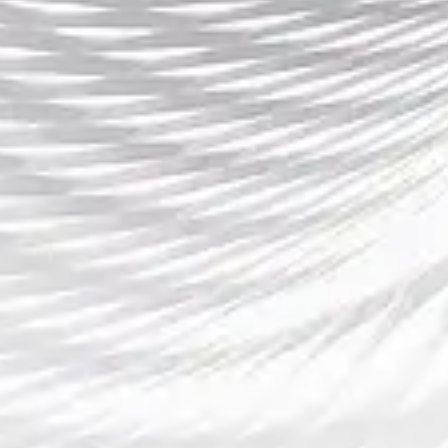
哥","北非国家"]则更可能采取稳守反击策略。
随着比赛推进，如果马赛迟迟无法打破僵局，比赛节奏
可能会逐渐向开放化发展，这将为摩洛哥的快速反击创
造更多空间。
在中后段阶段，体能因素将成为重要变量。马赛的高压
体系对体能消耗较大，而摩洛哥的防守反击体系则更依
赖集中注意力与瞬间爆发力。
因此，比赛很可能呈现“控球压制与反击效率”的长期拉
锯格局，最终结果取决于哪一方能够率先在关键回合中
完成破局。
总结：
综合来看，本场摩洛哥与马赛的对决，本质上是两种足