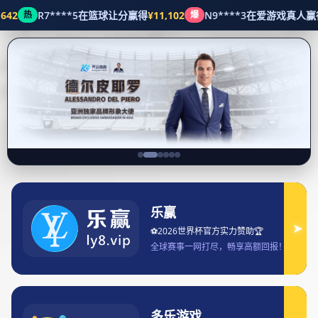
产品展示
首页
产品展示