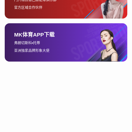
权归属。
整体来看，首发结构对比呈现出“防守稳固对抗进攻流
动”的格局，一旦比赛进入对攻阶段，双方阵容的适配能
力将成为关键变量。
2、战术体系解析
entity["country","摩洛哥","北非国家"]在战术体系上
强调整体压缩与快速转换，防守时保持紧密阵型，通过
中后场的层层封锁限制对手推进空间。一旦断球成功，
球队会迅速通过边路发动反击，形成纵向冲击。
这种体系的优势在于攻防转换效率极高，但对前场球员
的速度与决策能力要求较高。如果反击第一脚处理不
佳，很容易陷入阵地战被动局面。
一竞技官方网站