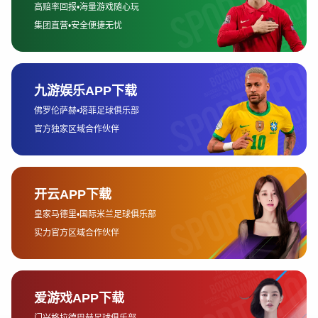
1、首发结构对比
从纸面阵容来看，entity["country","摩洛哥","北非国
家"]通常以稳固防线为核心构建整体体系，中后场强调
身体对抗与协同保护，边路球员则具备较强的往返能
力。这种结构使球队在面对高强度逼抢时具备较强韧
性，同时能够通过快速反击制造威胁。
相比之下，entity["sports_team","Olympique de
Marseille","法国马赛俱乐部"]的首发结构更偏向进攻驱
动型配置，中前场球员技术能力突出，强调在中路与肋
部区域的连续渗透，通过短传配合撕开防线。这种结构
在面对密集防守时具有更强的控球优势。
在门将与后防线配置方面，摩洛哥更注重稳定性与经验
组合，而马赛则倾向于年轻化与机动性并存的防线搭
配。两种思路的差异，将直接影响比赛初期的节奏掌控