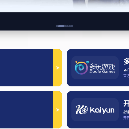
晰度和最佳体验解析
观看这一全球最大规模的体育赛事。在现代科技迅速发
受高清晰度的画质，还能获得极佳的观看体验。为了满
术、内容、互动等方面进行全方位优化。那么，究竟在
观赛体验呢？本文将从四个方面对这一问题进行详细解
户体验等方面，希望为球迷们提供最佳的观看建议。
择