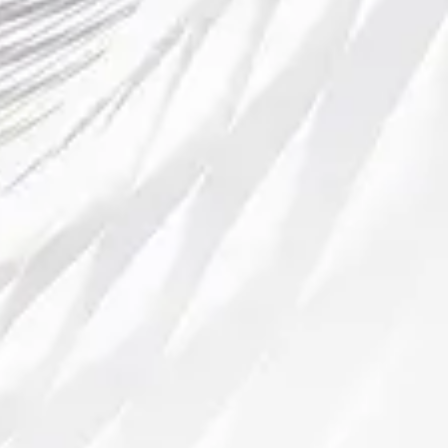
析
各
队
对
阵
时
间
与
赛
事
布
局
精
彩
看
点