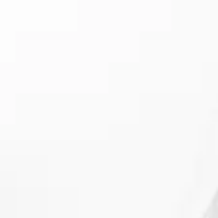
防
守
反
击
到
攻
守
平
衡
的
革
新
之
路
探
索