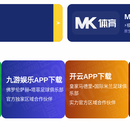
看体验的重要组成部分。尤其是世界杯这样的大型赛
今，许多直播平台都提供了高清、超清以及4K等多个画
优秀表现。
艺、优酷等，都已经提供了高清（HD）和超清（2K）
技术支持，已经实现了4K直播，并且配合智能设备，如
体验。而爱奇艺和优酷则通过优化视频播放技术，提升了
画面流畅，减少卡顿。
N，也为用户提供了高达8K的视频流直播服务。但要注意，
设备支持，比如支持8K的电视和足够稳定的高速网络。
间，观众数量的激增往往会对直播平台的服务器造成压