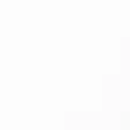
情
2026-07-19 19:57:42
尤
文
图
斯
主
教
练
战
术
体
系
解
析
从