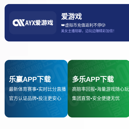
对于广大球迷来说，观看比赛的画面清晰度是观
事，每一个细节都关系到球迷的观赛感受。现如
质选项。但并非所有平台的画质都能做到一致的
首先，国内的几大主流平台，如腾讯视频、爱奇
画质的直播服务。其中，腾讯视频凭借其强大的
4K电视和高清投影仪，提供了极其细腻的观看
视频加载速度和清晰度，在比赛进行中能够保证
此外，一些国外的平台，如YouTube和ESP
观看这些超高分辨率的直播需要具备一定的硬件
因此，选择适合自己硬件条件的平台至关重要。
2、平台稳定性：保障无缝观看
除了清晰度，平台的稳定性同样重要。世界杯期