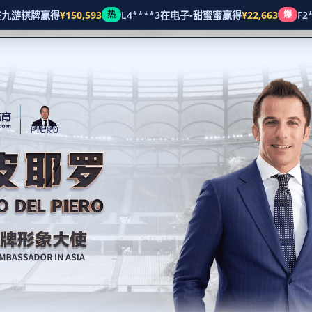
发现一竞技
产品展示
公司新闻
公
产品展示
首页
产品展示