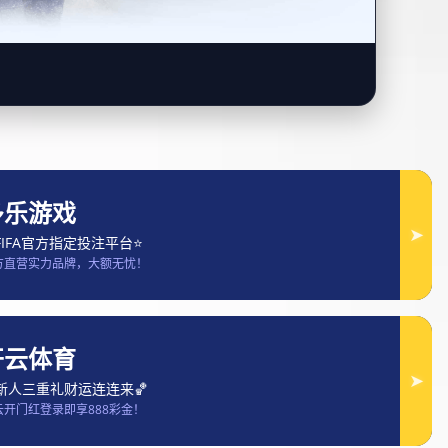
导航
发现一竞技
产品展示